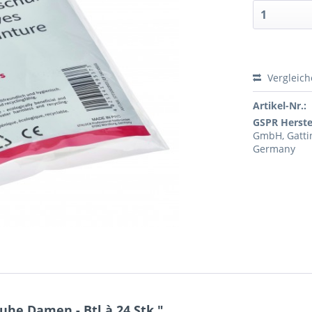
Vergleic
Artikel-Nr.:
GSPR Herstel
GmbH, Gattin
Germany
he Damen - Btl.à 24 Stk."