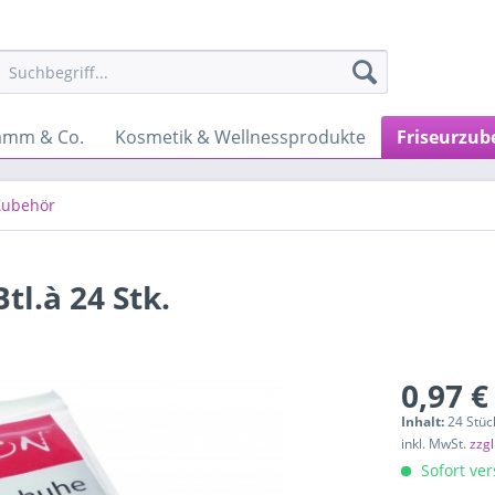
amm & Co.
Kosmetik & Wellnessprodukte
Friseurzub
Zubehör
l.à 24 Stk.
0,97 €
Inhalt:
24 Stück
inkl. MwSt.
zzg
Sofort ver