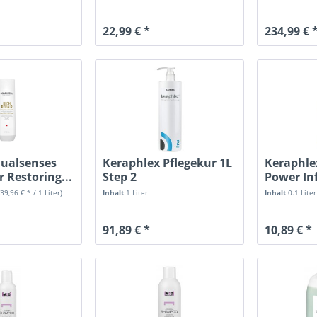
22,99 € *
234,99 € 
Dualsenses
Keraphlex Pflegekur 1L
Keraphle
r Restoring...
Step 2
Power In
(39,96 € * / 1 Liter)
Inhalt
1 Liter
Inhalt
0.1 Lite
91,89 € *
10,89 € *