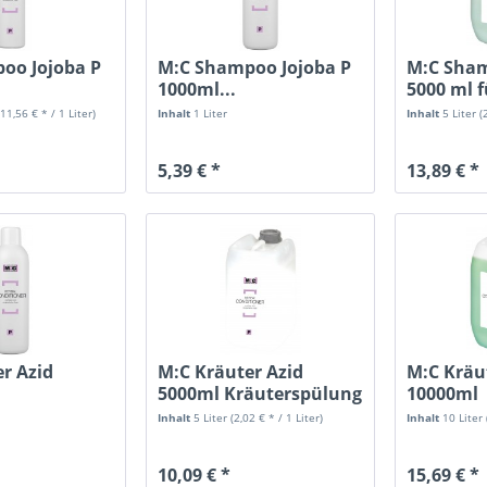
oo Jojoba P
M:C Shampoo Jojoba P
M:C Sham
1000ml...
5000 ml f
(11,56 € * / 1 Liter)
Inhalt
1 Liter
Inhalt
5 Liter
(
5,39 € *
13,89 € *
r Azid
M:C Kräuter Azid
M:C Kräu
5000ml Kräuterspülung
10000ml
rapaziertes
Herbal...
Kräutersp
Inhalt
5 Liter
(2,02 € * / 1 Liter)
Inhalt
10 Liter
10,09 € *
15,69 € *