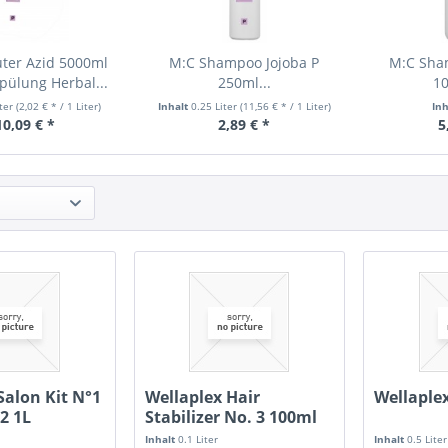
ter Azid 5000ml
M:C Shampoo Jojoba P
M:C Sha
pülung Herbal...
250ml...
10
iter
(2,02 € * / 1 Liter)
Inhalt
0.25 Liter
(11,56 € * / 1 Liter)
In
10,09 € *
2,89 € *
5
Salon Kit N°1
Wellaplex Hair
Wellaple
2 1L
Stabilizer No. 3 100ml
Inhalt
0.1 Liter
Inhalt
0.5 Liter