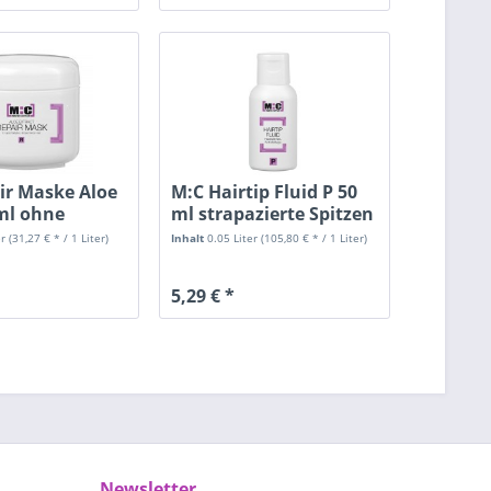
ir Maske Aloe
M:C Hairtip Fluid P 50
ml ohne
ml strapazierte Spitzen
en
er
(31,27 € * / 1 Liter)
Inhalt
0.05 Liter
(105,80 € * / 1 Liter)
5,29 € *
Newsletter