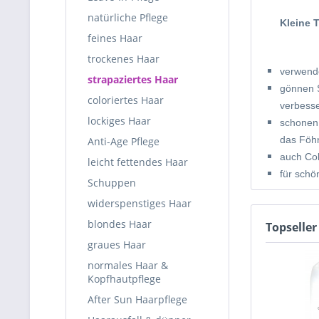
natürliche Pflege
Kleine 
feines Haar
trockenes Haar
verwende
strapaziertes Haar
gönnen S
coloriertes Haar
verbesse
lockiges Haar
schonen 
das Föhn
Anti-Age Pflege
auch Col
leicht fettendes Haar
für schö
Schuppen
widerspenstiges Haar
blondes Haar
Topseller
graues Haar
normales Haar &
Kopfhautpflege
After Sun Haarpflege