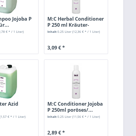
poo Jojoba P
M:C Herbal Conditioner
ür...
P 250 ml Kräuter-
Spülung
2,78 € * / 1 Liter)
Inhalt
0.25 Liter
(12,36 € * / 1 Liter)
3,09 € *
ter Azid
M:C Conditioner Jojoba
P 250ml poröses/...
ülung S...
(1,57 € * / 1 Liter)
Inhalt
0.25 Liter
(11,56 € * / 1 Liter)
2,89 € *