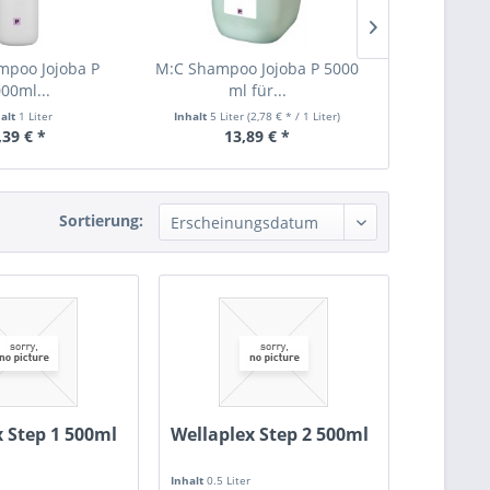
mpoo Jojoba P
M:C Shampoo Jojoba P 5000
M:C Herbal Co
00ml...
ml für...
ml Kräut
halt
1 Liter
Inhalt
5 Liter
(2,78 € * / 1 Liter)
Inhalt
0.25 Lite
,39 € *
13,89 € *
3,
Sortierung:
x Step 1 500ml
Wellaplex Step 2 500ml
Inhalt
0.5 Liter