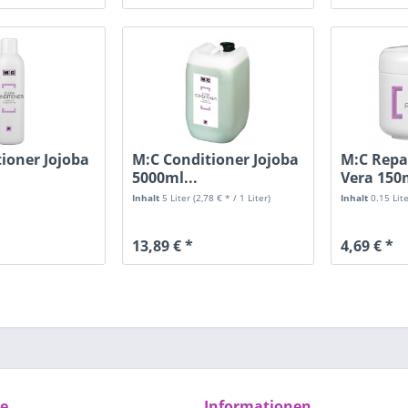
ioner Jojoba
M:C Conditioner Jojoba
M:C Repa
5000ml...
Vera 150
Ausspül
Inhalt
5 Liter
(2,78 € * / 1 Liter)
Inhalt
0.15 Lit
13,89 € *
4,69 € *
ce
Informationen