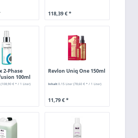
*
118,39 € *
x 2-Phase
Revlon Uniq One 150ml
fusion 100ml
r
(108,90 € * / 1 Liter)
Inhalt
0.15 Liter
(78,60 € * / 1 Liter)
11,79 € *