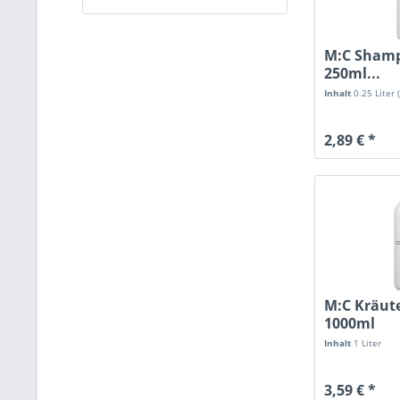
M:C Shamp
250ml...
Inhalt
0.25 Liter
2,89 € *
M:C Kräute
1000ml
poröses/st
Inhalt
1 Liter
Haar
3,59 € *