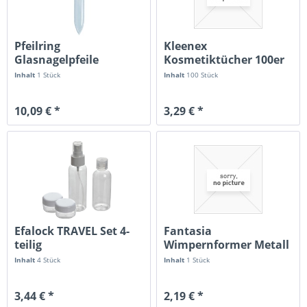
Pfeilring
Kleenex
Glasnagelpfeile
Kosmetiktücher 100er
glasklar 13,5 cm
Inhalt
1 Stück
Inhalt
100 Stück
10,09 € *
3,29 € *
Efalock TRAVEL Set 4-
Fantasia
teilig
Wimpernformer Metall
schwarz
Inhalt
4 Stück
Inhalt
1 Stück
3,44 € *
2,19 € *