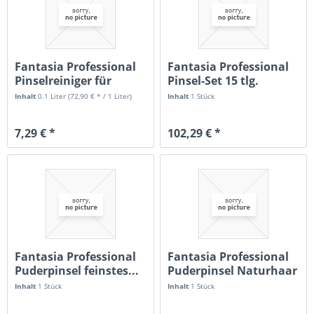
Fantasia Professional
Fantasia Professional
Pinselreiniger für
Pinsel-Set 15 tlg.
Puder-...
Inhalt
0.1 Liter
(72,90 € * / 1 Liter)
Inhalt
1 Stück
7,29 € *
102,29 € *
Fantasia Professional
Fantasia Professional
Puderpinsel feinstes...
Puderpinsel Naturhaar
Inhalt
1 Stück
Inhalt
1 Stück