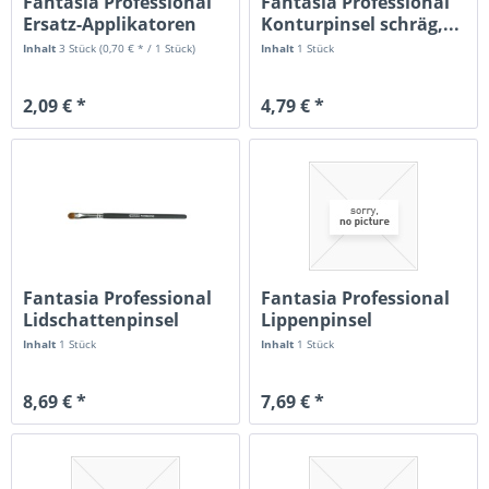
Fantasia Professional
Fantasia Professional
Ersatz-Applikatoren
Konturpinsel schräg,...
3er Pack
Inhalt
3 Stück
(0,70 € * / 1 Stück)
Inhalt
1 Stück
2,09 € *
4,79 € *
Fantasia Professional
Fantasia Professional
Lidschattenpinsel
Lippenpinsel
mittl....
flach,oval,...
Inhalt
1 Stück
Inhalt
1 Stück
8,69 € *
7,69 € *