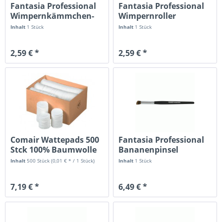
Fantasia Professional
Fantasia Professional
Wimpernkämmchen-
Wimpernroller
und...
Inhalt
1 Stück
Inhalt
1 Stück
2,59 € *
2,59 € *
Comair Wattepads 500
Fantasia Professional
Stck 100% Baumwolle
Bananenpinsel
schräg,rund...
Inhalt
500 Stück
(0,01 € * / 1 Stück)
Inhalt
1 Stück
7,19 € *
6,49 € *