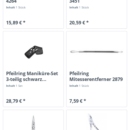
4264
3451
Inhalt
1 Stück
Inhalt
1 Stück
15,89 € *
20,59 € *
Pfeilring Maniküre-Set
Pfeilring
3-teilig schwarz...
Mitesserentferner 2879
rostfrei, 12cm
Inhalt
1 Set
Inhalt
1 Stück
28,79 € *
7,59 € *