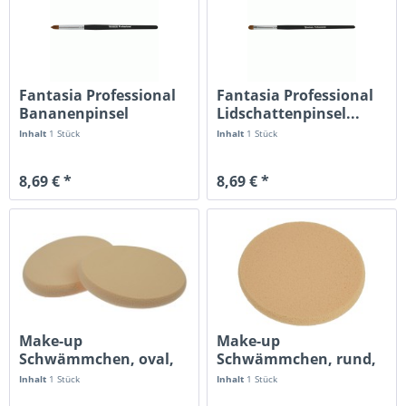
Fantasia Professional
Fantasia Professional
Bananenpinsel
Lidschattenpinsel...
rund,spitz,...
Inhalt
1 Stück
Inhalt
1 Stück
8,69 € *
8,69 € *
Make-up
Make-up
Schwämmchen, oval,
Schwämmchen, rund,
NBR-Material, Maße:...
NBR-Material, Ø 5,5 cm
Inhalt
1 Stück
Inhalt
1 Stück