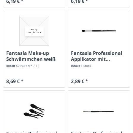
6,19 € *
6,19 € *
Fantasia Make-up
Fantasia Professional
Schwämmchen weiß
Applikator mit...
50er Btl.
Inhalt
50
(0,17 € * / 1 )
Inhalt
1 Stück
8,69 € *
2,89 € *