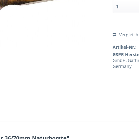
Vergleic
Artikel-Nr.:
GSPR Herstel
GmbH, Gattin
Germany
er 36/70mm Naturborste"