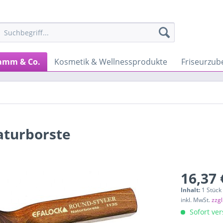
amm & Co.
Kosmetik & Wellnessprodukte
Friseurzub
aturborste
16,37 
Inhalt:
1 Stück
inkl. MwSt.
zzg
Sofort ver