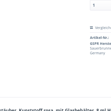
Vergleic
Artikel-Nr.:
GSPR Herstel
Sauerbrunnen
Germany
äuber, Kunststoff rosa, mit Glasbehälter, 8 ml H