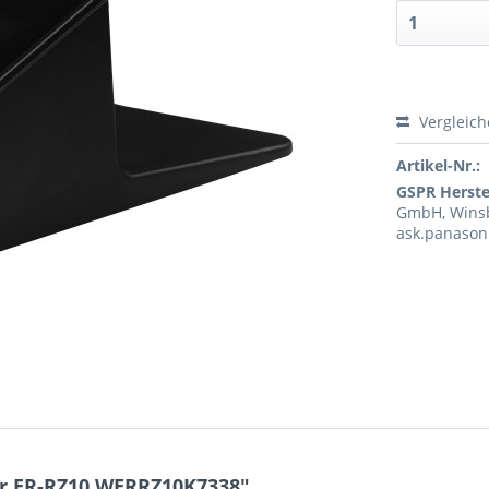
Vergleic
Artikel-Nr.:
GSPR Herstel
GmbH, Winsb
ask.panason
r ER-RZ10 WERRZ10K7338"