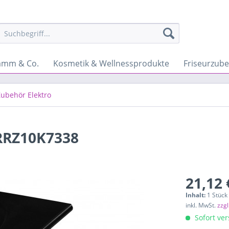
amm & Co.
Kosmetik & Wellnessprodukte
Friseurzub
Zubehör Elektro
RRZ10K7338
21,12 
Inhalt:
1 Stück
inkl. MwSt.
zzg
Sofort ver