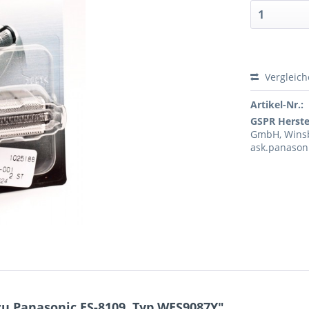
Vergleic
Artikel-Nr.:
GSPR Herstel
GmbH, Winsb
ask.panason
u Panasonic ES-8109, Typ WES9087Y"