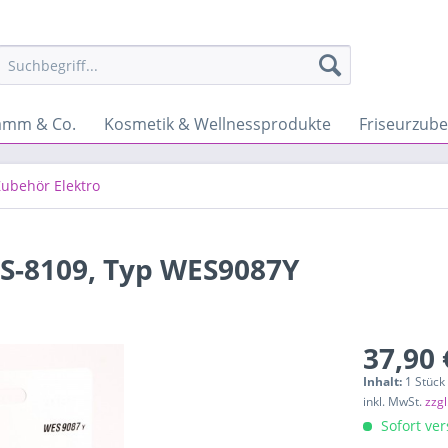
amm & Co.
Kosmetik & Wellnessprodukte
Friseurzub
Zubehör Elektro
ES-8109, Typ WES9087Y
37,90 
Inhalt:
1 Stück
inkl. MwSt.
zzg
Sofort ver