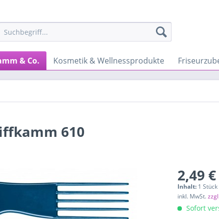
amm & Co.
Kosmetik & Wellnessprodukte
Friseurzub
riffkamm 610
2,49 €
Inhalt:
1 Stück
inkl. MwSt.
zzg
Sofort ver