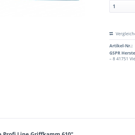
Vergleic
Artikel-Nr.:
GSPR Herstel
– 8 41751 Vi
 Profi Line Griffkamm 610"